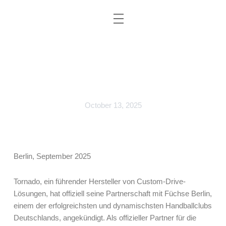
Skip
to
content
Tornado schmiedet sich mit Füchse
Berlin für die Saison 2025/26
October 13, 2025
Berlin, September 2025
Tornado, ein führender Hersteller von Custom-Drive-
Lösungen, hat offiziell seine Partnerschaft mit Füchse Berlin,
einem der erfolgreichsten und dynamischsten Handballclubs
Deutschlands, angekündigt. Als offizieller Partner für die